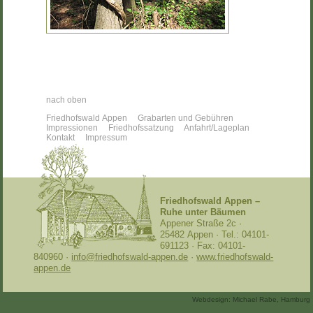
|
nach oben
|
|
|
Friedhofswald Appen
Grabarten und Gebühren
Navigationswiederholung
|
|
|
Impressionen
Friedhofssatzung
Anfahrt/Lageplan
überspringen
|
|
Kontakt
Impressum
Friedhofswald Appen –
Ruhe unter Bäumen
Appener Straße 2c ·
25482 Appen · Tel.: 04101-
691123 · Fax: 04101-
840960 ·
info@friedhofswald-appen.de
·
www.friedhofswald-
appen.de
Webdesign: Michael Rabe, Hamburg