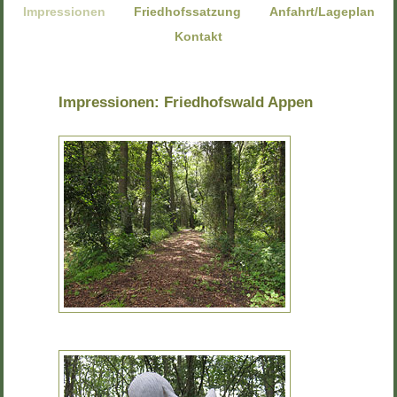
|
|
|
überspringen
Impressionen
Friedhofssatzung
Anfahrt/Lageplan
|
Kontakt
Impressionen: Friedhofswald Appen