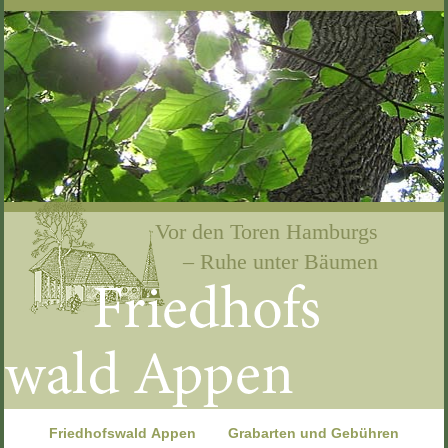
Navigation
|
Seiteninhalt
|
Vor den Toren Hamburgs
– Ruhe unter Bäumen
|
|
|
Navigation
Friedhofswald Appen
Grabarten und Gebühren